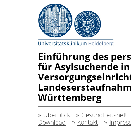
Einführung des per
für Asylsuchende in
Versorgungseinrich
Landeserstaufnahme
Württemberg
»
»
Überblick
Gesundheitsheft
»
»
Download
Kontakt
Impres